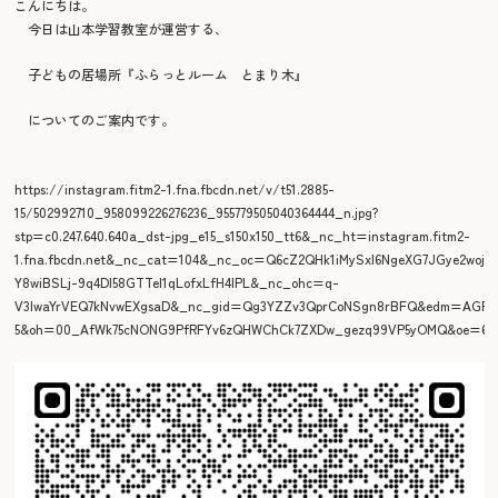
こんにちは。
今日は山本学習教室が運営する、
子どもの居場所『ふらっとルーム とまり木』
についてのご案内です。
https://instagram.fitm2-1.fna.fbcdn.net/v/t51.2885-
15/502992710_958099226276236_955779505040364444_n.jpg?
stp=c0.247.640.640a_dst-jpg_e15_s150x150_tt6&_nc_ht=instagram.fitm2-
1.fna.fbcdn.net&_nc_cat=104&_nc_oc=Q6cZ2QHk1iMySxl6NgeXG7JGye2wojk
Y8wiBSLj-9q4DI58GTTeI1qLofxLfH4lPL&_nc_ohc=q-
V3IwaYrVEQ7kNvwEXgsaD&_nc_gid=Qg3YZZv3QprCoNSgn8rBFQ&edm=AGFy
5&oh=00_AfWk75cNONG9PfRFYv6zQHWChCk7ZXDw_gezq99VP5yOMQ&oe=68A