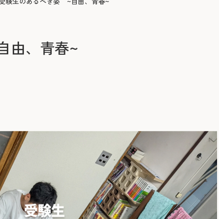
受験生のあるべき姿 ~自由、青春~
自由、青春~